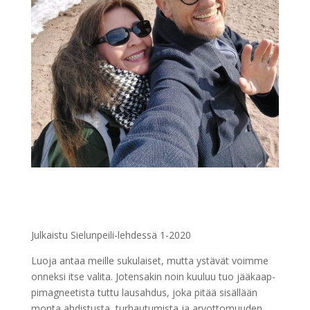
Julkaistu Sie­lun­pei­li-lehdessä 1-2020
Luoja antaa meille sukulaiset, mutta ystävät voimme
onneksi itse valita. Jotensakin noin kuuluu tuo jää­kaap­
pi­mag­nee­tis­ta tuttu lausahdus, joka pitää sisällään
monta ahdistusta, turhautumista ja arvottomuuden