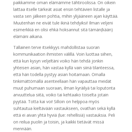
paikkamme oman elämämme tähtiroolissa. On oikein
laittaa itselle tärkeät asiat ensin tehtävien listalle ja
vasta sen jälkeen pohtia, mihin ylijääneen ajan käyttää.
Muutenhan ne eivät tule ikinä tehdyiksi! Ilman veljeni
esimerkkiä en olisi ehkä hoksannut sitä tämän(kään)
elämäni aikana.
Tällainen terve itsekkyys mahdollistaa suoran
kommunikaation ihmisten välillä. Voin luottaa siihen,
että kun kysyn veljeltäni voiko hän tehdä jonkin
yhteisen asian, hän vastaa kyllä vain siinä tilanteessa,
että hän todella pystyy asian hoitamaan. Omalla
tinkimättömällä asenteellaan hän vapauttaa meidät
muut puhumaan suoraan, ilman kyräilyä tai loputonta
arvuuttelua siitä, voiko tai kehtaako toiselta jotain
pyytää. Totta kai voi! Silloin on helppoa myös
suhtautua kieltävään vastaukseen, ovathan sekä kyllä
että ei aivan yhtä hyviä (lue: rehellisiä) vastauksia. Peli
on reilua puolin ja toisin, ja kaikki tietävät missä
mennään.