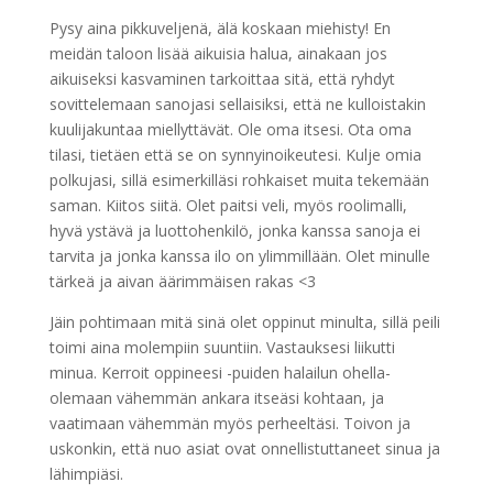
Pysy aina pikkuveljenä, älä koskaan miehisty! En
meidän taloon lisää aikuisia halua, ainakaan jos
aikuiseksi kasvaminen tarkoittaa sitä, että ryhdyt
sovittelemaan sanojasi sellaisiksi, että ne kulloistakin
kuulijakuntaa miellyttävät. Ole oma itsesi. Ota oma
tilasi, tietäen että se on synnyinoikeutesi. Kulje omia
polkujasi, sillä esimerkilläsi rohkaiset muita tekemään
saman. Kiitos siitä. Olet paitsi veli, myös roolimalli,
hyvä ystävä ja luottohenkilö, jonka kanssa sanoja ei
tarvita ja jonka kanssa ilo on ylimmillään. Olet minulle
tärkeä ja aivan äärimmäisen rakas <3
Jäin pohtimaan mitä sinä olet oppinut minulta, sillä peili
toimi aina molempiin suuntiin. Vastauksesi liikutti
minua. Kerroit oppineesi -puiden halailun ohella-
olemaan vähemmän ankara itseäsi kohtaan, ja
vaatimaan vähemmän myös perheeltäsi. Toivon ja
uskonkin, että nuo asiat ovat onnellistuttaneet sinua ja
lähimpiäsi.