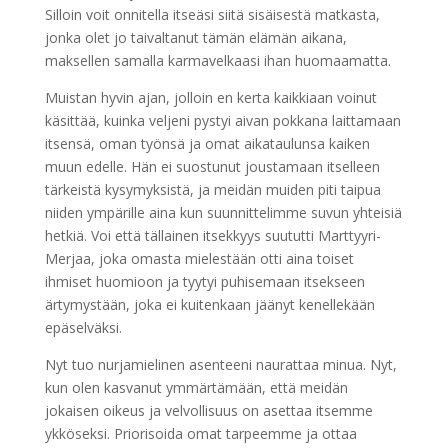
Silloin voit onnitella itseäsi siitä sisäisestä matkasta,
jonka olet jo taivaltanut tämän elämän aikana,
maksellen samalla karmavelkaasi ihan huomaamatta.
Muistan hyvin ajan, jolloin en kerta kaikkiaan voinut
käsittää, kuinka veljeni pystyi aivan pokkana laittamaan
itsensä, oman työnsä ja omat aikataulunsa kaiken
muun edelle. Hän ei suostunut joustamaan itselleen
tärkeistä kysymyksistä, ja meidän muiden piti taipua
niiden ympärille aina kun suunnittelimme suvun yhteisiä
hetkiä. Voi että tällainen itsekkyys suututti Marttyyri-
Merjaa, joka omasta mielestään otti aina toiset
ihmiset huomioon ja tyytyi puhisemaan itsekseen
ärtymystään, joka ei kuitenkaan jäänyt kenellekään
epäselväksi.
Nyt tuo nurjamielinen asenteeni naurattaa minua. Nyt,
kun olen kasvanut ymmärtämään, että meidän
jokaisen oikeus ja velvollisuus on asettaa itsemme
ykköseksi. Priorisoida omat tarpeemme ja ottaa