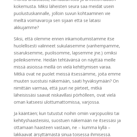
kokemusta. Miksi läheisten seura saa meidät usein
puolustuskannalle, jolloin suvun kohtaaminen vie
meiltä voimavaroja sen sijaan että se lataisi
akkujamme?
Siksi, että olemme ennen inkarnoitumistamme itse
huolellisesti valinneet sukulaisemme (vanhempamme,
sisaruksemme, puolisomme, lapsemme jne.) omiksi
peileiksemme. Heidän tehtävänsä on näyttää meille
missä asioissa meillä on vielä kehittymisen varaa.
Mitkä ovat ne puolet meissä itsessämme, joita emme
muuten suostuisi näkemään, saati hyväksymään? On
nimittäin varmaa, että juuri ne piirteet, mitkä
läheisissäsi saavat niskavillasi pörhölleen, ovat vielä
oman katseesi ulottumattomissa, varjossa.
Ja kääntäen; kun tutustut noihin omiin varjopuoliisi tai
kehityshaasteisiisi, suostuen näkemään ne itsessäsi ja
ottamaan haasteen vastaan, ne – kumma kyllä –
lakkaavat ärsyttämästä sinua toisessa ihmisessä.