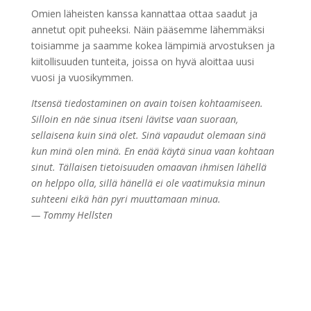
Omien läheisten kanssa kannattaa ottaa saadut ja
annetut opit puheeksi. Näin pääsemme lähemmäksi
toisiamme ja saamme kokea lämpimiä arvostuksen ja
kiitollisuuden tunteita, joissa on hyvä aloittaa uusi
vuosi ja vuosikymmen.
Itsensä tiedostaminen on avain toisen kohtaamiseen.
Silloin en näe sinua itseni lävitse vaan suoraan,
sellaisena kuin sinä olet. Sinä vapaudut olemaan sinä
kun minä olen minä. En enää käytä sinua vaan kohtaan
sinut. Tällaisen tietoisuuden omaavan ihmisen lähellä
on helppo olla, sillä hänellä ei ole vaatimuksia minun
suhteeni eikä hän pyri muuttamaan minua.
— Tommy Hellsten