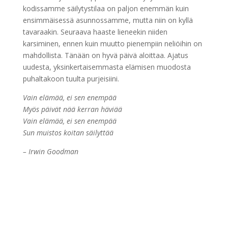
kodissamme säilytystilaa on paljon enemmän kuin
ensimmäisessä asunnossamme, mutta niin on kyllä
tavaraakin. Seuraava haaste lieneekin niiden
karsiminen, ennen kuin muutto pienempiin neliöihin on
mahdollista. Tänään on hyvä päivä aloittaa. Ajatus
uudesta, yksinkertaisemmasta elämisen muodosta
puhaltakoon tuulta purjeisiini.
Vain elämää, ei sen enempää
Myös päivät nää kerran häviää
Vain elämää, ei sen enempää
Sun muistos koitan säilyttää
– Irwin Goodman