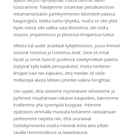
ajatus tietysti hymyilyttää, mutta olimme silloin
tosissamme. Päädyimme ostamaan peruskuntoisen
rintamamiestalon parinkymmenen kilometrin päässä
kaupungista. Matka tuntui lyhyeltä, mutta se olisi yhtä
hyvin voinut olla vaikka sata kilometriä, niin isolta
muutos ympäristössä ja yleisessä ilmapiirissä tuntui.
Meistä tuli uudet asukkaat kyläyhteisöön, jossa ihmiset
tunsivat toisensa ja toistensa asiat. Siinä oli omat
hyvät ja omat huonot puolensa; kävelymatkan päästä
löytyivät kyllä kaikki peruspalvelut, mutta henkinen
ilmapiiri kävi niin kapeaksi, että meidän oli siellä
melkeinpä alusta lähtien jotenkin vaikea hengittää.
Sen sijaan, että olisimme myöntäneet virheemme ja
pyrkineet muuttamaan takaisin kaupunkiin, kaivoimme
itsellemme yhä syvempää kuoppaa. Yritimme
epätoivon vimmalla muokata kotiamme vastaamaan
perheemme tarpeita niin, että seuraavat
toistakymmentä vuotta menivät kotia aina jollain
tavalla remontoidessa ja laajentaessa.