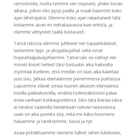
remontoida, mutta teimme sen nopeasti, yhden kesän
aikana, jolloin into pysyi päällä ja maali häämötti koko
ajan lähempänä. Olemme koko ajan rakastaneet tätä
kotiamme aivan eri mittakaavassa kuin entistä, ja
olemme viihtyneet täällä loistavasti.
Tässä talossa olemme juhlineet niin tupaantuliaiset,
lastemme rippi- ja ylioppilasjuhlat sekä omat
hopeahääpäiväjuhlamme. Tämä talo on nähnyt niin
monet iloiset hetket! Siksi tuntuukin aika haikealta
myöntää itselleen, että meidän on taas aika kääntää
uusi sivu, jatkaa elämäämme pienemmissä puitteissa.
Lapsemme elävät omaa nuoren aikuisen elämäänsä
toisilla paikkakunnilla, eivätkä todennäköisesti palaa
enää vanhaan kotikaupunkiinsa. Siksi tätä ihanaa taloa
ei tarvitse säästellä heidänkään tuleviin tarpeisiinsa,
vaan on aika punnita sitä, mitä me kaksi boomeria
haluamme ja tarvitsemme, tässä ja nyt.
Asiaa pohdittuamme olemme tulleet siihen tulokseen,