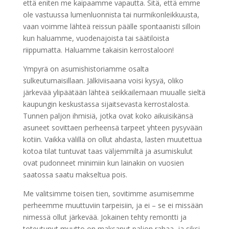
että eniten me kaipaamme vapautta. Sitä, että emme
ole vastuussa lumenluonnista tai nurmikonleikkuusta,
vaan voimme lähteä reissun päälle spontaanisti silloin
kun haluamme, vuodenajoista tai säätiloista
riippumatta. Haluamme takaisin kerrostaloon!
Ympyrä on asumishistoriamme osalta
sulkeutumaisillaan. Jälkiviisaana voisi kysyä, oliko
järkevää ylipäätään lähteä seikkailemaan muualle sieltä
kaupungin keskustassa sijaitsevasta kerrostalosta.
Tunnen paljon ihmisiä, jotka ovat koko aikuisikänsä
asuneet sovittaen perheensä tarpeet yhteen pysyvään
kotiin. Vaikka välillä on ollut ahdasta, lasten muutettua
kotoa tilat tuntuvat taas väljemmiltä ja asumiskulut
ovat pudonneet minimiin kun lainakin on vuosien
saatossa saatu makseltua pois.
Me valitsimme toisen tien, sovitimme asumisemme
perheemme muuttuviin tarpeisiin, ja ei – se ei missään
nimessä ollut järkevää. Jokainen tehty remontti ja
toteutunut muutto on maksanut paljon rahaa, ja siksi