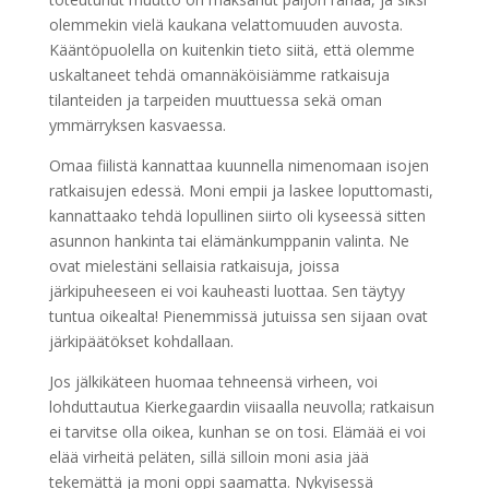
olemmekin vielä kaukana velattomuuden auvosta.
Kääntöpuolella on kuitenkin tieto siitä, että olemme
uskaltaneet tehdä omannäköisiämme ratkaisuja
tilanteiden ja tarpeiden muuttuessa sekä oman
ymmärryksen kasvaessa.
Omaa fiilistä kannattaa kuunnella nimenomaan isojen
ratkaisujen edessä. Moni empii ja laskee loputtomasti,
kannattaako tehdä lopullinen siirto oli kyseessä sitten
asunnon hankinta tai elämänkumppanin valinta. Ne
ovat mielestäni sellaisia ratkaisuja, joissa
järkipuheeseen ei voi kauheasti luottaa. Sen täytyy
tuntua oikealta! Pienemmissä jutuissa sen sijaan ovat
järkipäätökset kohdallaan.
Jos jälkikäteen huomaa tehneensä virheen, voi
lohduttautua Kierkegaardin viisaalla neuvolla; ratkaisun
ei tarvitse olla oikea, kunhan se on tosi. Elämää ei voi
elää virheitä peläten, sillä silloin moni asia jää
tekemättä ja moni oppi saamatta. Nykyisessä