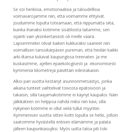
Se söi henkisiä, emotionaalisia ja taloudellisia
voimavarojamme niin, että voimamme ehtyivät.
Jouduimme lopulta toteamaan, että riippumatta siitä,
kuinka ihanaksi kotimme sisätiloista laitamme, sen
sijainti vain yksinkertaisesti oli meille väärä.
Lapsemmekin olivat kaiken kukkuraksi saaneet niin
voimallisen tanssikärpäsen pureman, että heidän kaikki
arki-iltansa kuluivat kaupungissa treenaten. Ja me
kuskasimme, ajellen epäekologisesti ja -ekonomisesti
kymmeniä kilometrejä päivittäin edestakaisin.
Alkoi pari vuotta kestänyt asunnonmetsästys, jonka
aikana tunteet vaihtelivat toivosta epätoivoon ja
takaisin, sillä taajamakotimme ei käynyt kaupaksi. Näin
jälkikäteen on helppoa nähdä miksi niin kävi, sillä
nykyinen kotimme ei ollut vielä tullut myyntiin.
Kymmenisen vuotta sitten koitti lopulta se hetki, jolloin
saatoimme hyvästellä entisen elämämme ja palata
jälleen kaupunkiasujiksi. Myös uutta taloa piti toki